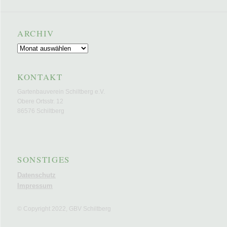
ARCHIV
Archiv
KONTAKT
Gartenbauverein Schiltberg e.V.
Obere Ortsstr. 12
86576 Schiltberg
E-Mail
SONSTIGES
Datenschutz
Impressum
© Copyright 2022, GBV Schiltberg