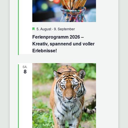
Hervorgehoben
5. August
-
9. September
Ferienprogramm 2026 –
Kreativ, spannend und voller
Erlebnisse!
SA.
8