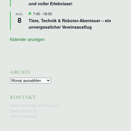
und voller Erlebnisse!
Hervorgehoben
7:45
-
18:30
AUG.
8
Tiere, Technik & Roboter-Abenteuer – ein
unvergesslicher Vereinsausflug
Kalender anzeigen
ARCHIV
Archiv
KONTAKT
Gartenbauverein Schiltberg e.V.
Obere Ortsstr. 12
86576 Schiltberg
E-Mail