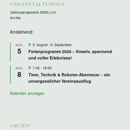
VERANSTALTUNGEN
Jahresprogramm 2026
(.pdf)
Archiv
Anstehend:
Hervorgehoben
5. August
-
9. September
AUG.
5
Ferienprogramm 2026 – Kreativ, spannend
und voller Erlebnisse!
Hervorgehoben
7:45
-
18:30
AUG.
8
Tiere, Technik & Roboter-Abenteuer – ein
unvergesslicher Vereinsausflug
Kalender anzeigen
ARCHIV