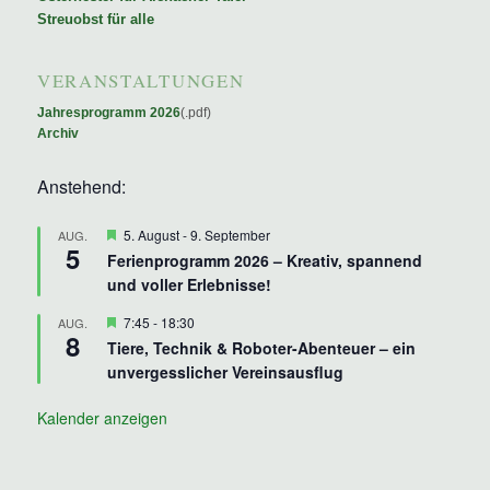
Streuobst für alle
VERANSTALTUNGEN
Jahresprogramm 2026
(.pdf)
Archiv
Anstehend:
Hervorgehoben
5. August
-
9. September
AUG.
5
Ferienprogramm 2026 – Kreativ, spannend
und voller Erlebnisse!
Hervorgehoben
7:45
-
18:30
AUG.
8
Tiere, Technik & Roboter-Abenteuer – ein
unvergesslicher Vereinsausflug
Kalender anzeigen