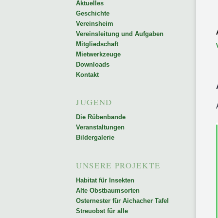
Aktuelles
Geschichte
Inhalt
Inhalt
Vereinsheim
Vereinsleitung und Aufgaben
Mitgliedschaft
springen
springen
Mietwerkzeuge
Downloads
Kontakt
JUGEND
Die Rübenbande
Veranstaltungen
Bildergalerie
UNSERE PROJEKTE
Habitat für Insekten
Alte Obstbaumsorten
Osternester für Aichacher Tafel
Streuobst für alle