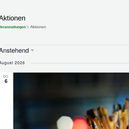
Aktionen
Aktionen
Veranstaltungen
Veranstaltungen
Anstehend
Datum
August 2026
wählen.
DO.
6