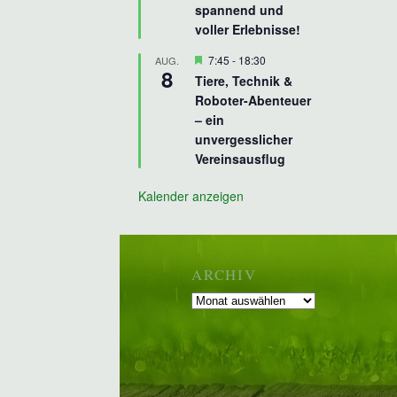
spannend und
voller Erlebnisse!
Hervorgehoben
7:45
-
18:30
AUG.
8
Tiere, Technik &
Roboter-Abenteuer
– ein
unvergesslicher
Vereinsausflug
Kalender anzeigen
ARCHIV
Archiv