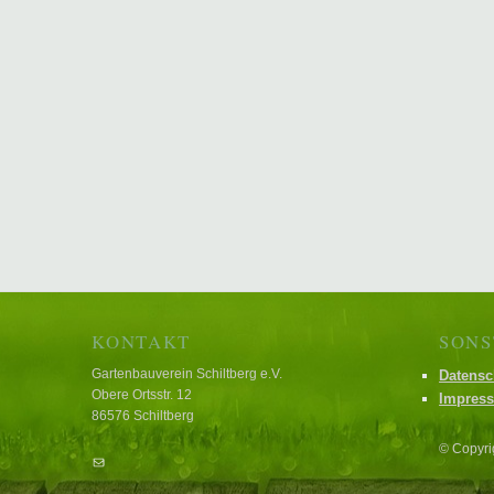
KONTAKT
SONS
Gartenbauverein Schiltberg e.V.
Datensc
Obere Ortsstr. 12
Impres
86576 Schiltberg
© Copyri
E-Mail