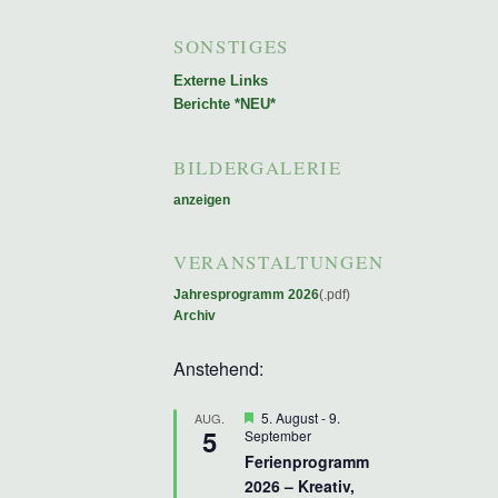
SONSTIGES
Externe Links
Berichte *NEU*
BILDERGALERIE
anzeigen
VERANSTALTUNGEN
Jahresprogramm 2026
(.pdf)
Archiv
Anstehend:
Hervorgehoben
5. August
-
9.
AUG.
5
September
Ferienprogramm
2026 – Kreativ,