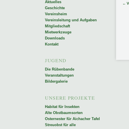
Aktuelles
Bei
←
V
Geschichte
Inhalt
Vereinsheim
Vereinsleitung und Aufgaben
Mitgliedschaft
springen
Mietwerkzeuge
Downloads
Kontakt
JUGEND
Die Rübenbande
Veranstaltungen
Bildergalerie
UNSERE PROJEKTE
Habitat für Insekten
Alte Obstbaumsorten
Osternester für Aichacher Tafel
Streuobst für alle