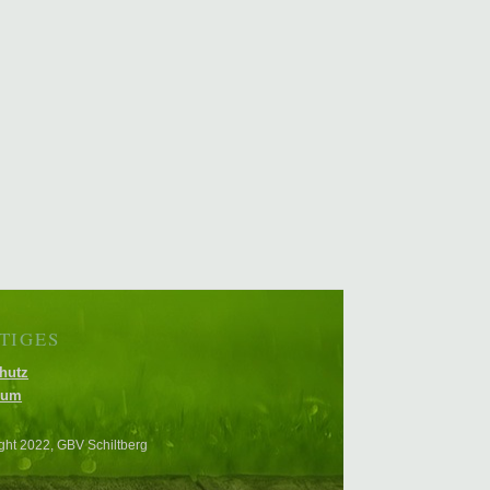
TIGES
hutz
sum
ght 2022, GBV Schiltberg