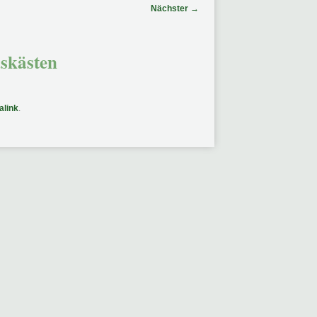
Nächster
→
skästen
alink
.