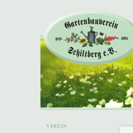
Gartenbauverein S
Hauptmenü
Zum
VEREIN
primären