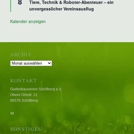
8
Tiere, Technik & Roboter-Abenteuer – ein
unvergesslicher Vereinsausflug
Kalender anzeigen
ARCHIV
Archiv
KONTAKT
Gartenbauverein Schiltberg e.V.
Obere Ortsstr. 12
86576 Schiltberg
E-Mail
SONSTIGES