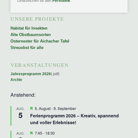
Lesezeichen für den
Permalink
.
UNSERE PROJEKTE
Habitat für Insekten
Alte Obstbaumsorten
Osternester für Aichacher Tafel
Streuobst für alle
VERANSTALTUNGEN
Jahresprogramm 2026
(.pdf)
Archiv
Anstehend:
Hervorgehoben
5. August
-
9. September
AUG.
5
Ferienprogramm 2026 – Kreativ, spannend
und voller Erlebnisse!
Hervorgehoben
7:45
-
18:30
AUG.