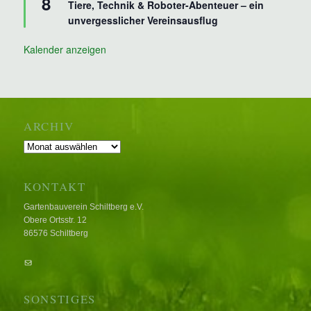
8
Tiere, Technik & Roboter-Abenteuer – ein
unvergesslicher Vereinsausflug
Kalender anzeigen
ARCHIV
Archiv
KONTAKT
Gartenbauverein Schiltberg e.V.
Obere Ortsstr. 12
86576 Schiltberg
E-Mail
SONSTIGES