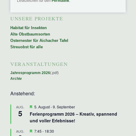
Lesezeichen für den
Permalink
.
UNSERE PROJEKTE
Habitat für Insekten
Alte Obstbaumsorten
Osternester für Aichacher Tafel
Streuobst für alle
VERANSTALTUNGEN
Jahresprogramm 2026
(.pdf)
Archiv
Anstehend:
Hervorgehoben
5. August
-
9. September
AUG.
5
Ferienprogramm 2026 – Kreativ, spannend
und voller Erlebnisse!
Hervorgehoben
7:45
-
18:30
AUG.