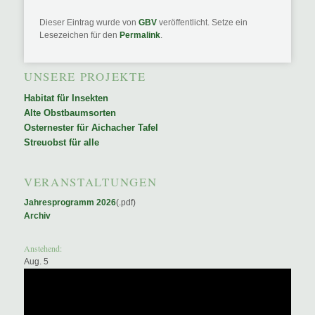
Dieser Eintrag wurde von
GBV
veröffentlicht. Setze ein
Lesezeichen für den
Permalink
.
UNSERE PROJEKTE
Habitat für Insekten
Alte Obstbaumsorten
Osternester für Aichacher Tafel
Streuobst für alle
VERANSTALTUNGEN
Jahresprogramm 2026
(.pdf)
Archiv
Anstehend:
Aug.
5