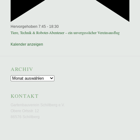
Hervorgehoben
7:45
-
18:30
Tiere, Technik & Roboter-Abenteuer – ein unvergesslicher Vereinsausflug
Kalender anzeigen
ARCHIV
Archiv
KONTAKT
Gartenbauverein Schiltberg e.V.
Obere Ortsstr. 12
86576 Schiltberg
E-Mail