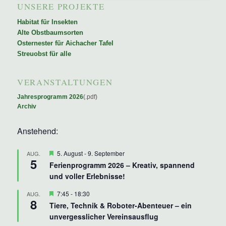
UNSERE PROJEKTE
Habitat für Insekten
Alte Obstbaumsorten
Osternester für Aichacher Tafel
Streuobst für alle
VERANSTALTUNGEN
Jahresprogramm 2026
(.pdf)
Archiv
Anstehend:
Hervorgehoben
5. August
-
9. September
AUG.
5
Ferienprogramm 2026 – Kreativ, spannend
und voller Erlebnisse!
Hervorgehoben
7:45
-
18:30
AUG.
8
Tiere, Technik & Roboter-Abenteuer – ein
unvergesslicher Vereinsausflug