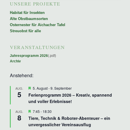
UNSERE PROJEKTE
Habitat für Insekten
Alte Obstbaumsorten
Osternester für Aichacher Tafel
Streuobst für alle
VERANSTALTUNGEN
Jahresprogramm 2026
(.pdf)
Archiv
Anstehend:
Hervorgehoben
5. August
-
9. September
AUG.
5
Ferienprogramm 2026 – Kreativ, spannend
und voller Erlebnisse!
Hervorgehoben
7:45
-
18:30
AUG.
8
Tiere, Technik & Roboter-Abenteuer – ein
unvergesslicher Vereinsausflug