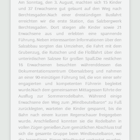
Am Sonntag, den 3. August, machten sich 15 Kinder
und 37 Erwachsene gut gelaunt auf den Weg nach
Berchtesgaden.Nach einer dreistündigen Busfahrt
erreichten wir die erste Station, das Salzbergwerk
Berchtesgaden. Dort stiegen alle Kinder sowie 21
Erwachsene aus und erlebten eine spannende
Führung. Neben interessanten Informationen über den
Salzabbau sorgten das Umziehen, die Fahrt mit dem
Gruben­zug, die Rutschen und die Floßfahrt über den
unterirdischen Salzsee für großen Spaß.Die restlichen
16 Erwachsenen besuchten währenddessen das
Dokumentationszentrum Obersalzberg und nahmen
an einer 90-minütigen Führung teil, die von einer sehr
engagierten und kompetenten Führerin begleitet
wurde.Nach dem gemeinsamen Mittagessen führte der
Ausflug zur Sommerrodelbahn. Während einige
Erwachsene den Weg zum „Windbeutelbaron“ zu Fuß
zurücklegten, warteten die Kinder gespannt, bis die
Bahn nach einem kurzen Regenschauer freigegeben
wurde. Anschließend konnten sie die Rodelbahn in
vollen Zügen genießen.Zum gemütlichen Abschluss traf
sich die gesamte Gruppe beim Windbeutelbaron, wo
die legendären Riesen-Windbeutel verkostet wurden.