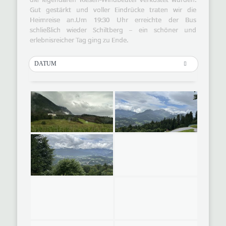
Gut gestärkt und voller Eindrücke traten wir die
Heimreise an.Um 19:30 Uhr erreichte der Bus
schließlich wieder Schiltberg – ein schöner und
erlebnisreicher Tag ging zu Ende.
DATUM