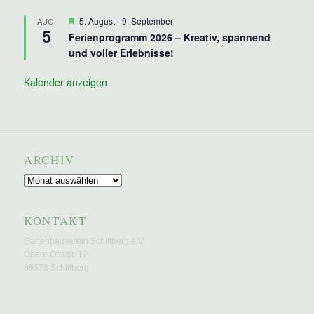
Hervorgehoben
5. August
-
9. September
AUG.
5
Ferienprogramm 2026 – Kreativ, spannend
und voller Erlebnisse!
Kalender anzeigen
ARCHIV
Archiv
KONTAKT
Gartenbauverein Schiltberg e.V.
Obere Ortsstr. 12
86576 Schiltberg
E-Mail