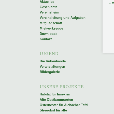
Aktuelles
Bei
←
V
Geschichte
Inhalt
Vereinsheim
Vereinsleitung und Aufgaben
Mitgliedschaft
springen
Mietwerkzeuge
Downloads
Kontakt
JUGEND
Die Rübenbande
Veranstaltungen
Bildergalerie
UNSERE PROJEKTE
Habitat für Insekten
Alte Obstbaumsorten
Osternester für Aichacher Tafel
Streuobst für alle