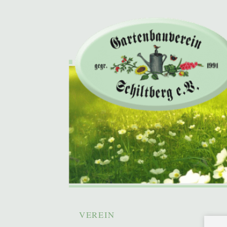
Gartenbauverein S
Hauptmenü
Zum
VEREIN
primären