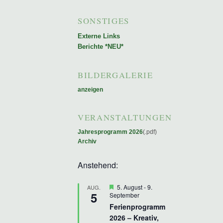
SONSTIGES
Externe Links
Berichte *NEU*
BILDERGALERIE
anzeigen
VERANSTALTUNGEN
Jahresprogramm 2026
(.pdf)
Archiv
Anstehend:
Hervorgehoben
5. August
-
9.
AUG.
5
September
Ferienprogramm
2026 – Kreativ,