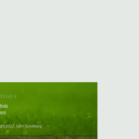
TIGES
hutz
sum
ght 2022, GBV Schiltberg