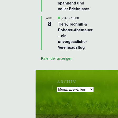
spannend und
voller Erlebnisse!
Hervorgehoben
7:45
-
18:30
AUG.
8
Tiere, Technik &
Roboter-Abenteuer
– ein
unvergesslicher
Vereinsausflug
Kalender anzeigen
ARCHIV
Archiv