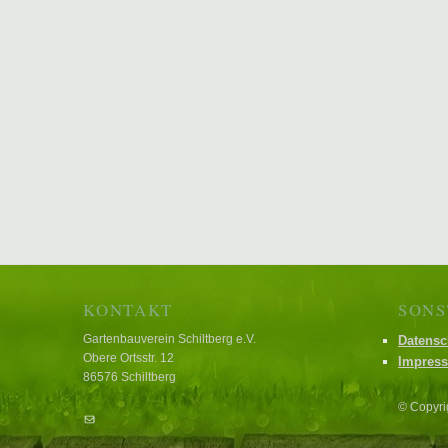
KONTAKT
SONS
Gartenbauverein Schiltberg e.V.
Datensc
Obere Ortsstr. 12
Impres
86576 Schiltberg
© Copyri
E-Mail